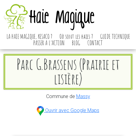
Haie Magique
LA HAIE MAGIQUE, KESACO ?
Où sont les haies ?
GUIDE TECHNIQUE
PASSER A L’ACTION
BLOG
CONTACT
Parc G.Brassens (Prairie et
lisière)
Commune de
Massy
Ouvrir avec Google Maps