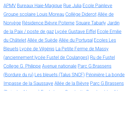
APMV
Bureaux Haie-Magique
Rue Julia
Ecole Painleve
Groupe scolaire Louis Moreau
Collège Diderot
Allée de
Norvège
Résidence Bièvre Poterne
Square Tabarly
Jardin
de la Paix / poste de gaz
Lycée Gustave Eiffel
Ecole Emilie
du Châtelet
Allée de Suède
Allée du Portugal
Ecoles Les
Bleuets
Lycée de Vilgénis
La Petite Ferme de Massy
(anciennement lycée Fustel de Coulanges)
Ru de Fustel
College G. Philippe
Avenue nationale
Parc G.Brassens
(Bordure du ru)
Les bleuets (Talus SNCF)
Pépinière La bonde
Impasse de la Saussaye
Allée de la Bièvre
Parc G.Brassens
(Bois des Noyers)
Ecole Leon Gambetta
Bac à sable allée
de Suède
Ecole René Descartes
La Cimade
Rue du périgord
Centre social Thomas Mazarik
Résidence de la Tuilerie
Association Haie Magique ©2015-2025 |
Contact