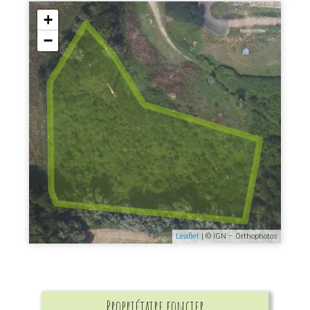
+
−
Leaflet
| © IGN – Orthophotos
Propriétaire foncier