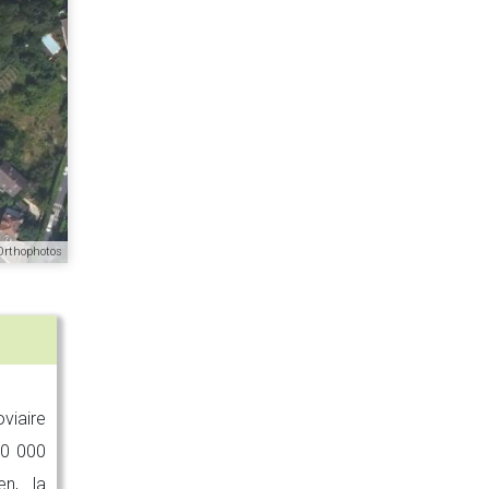
Orthophotos
iaire
30 000
en, la