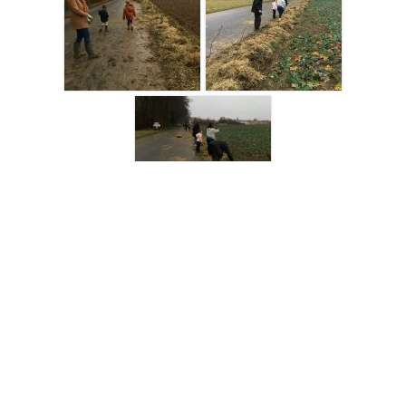
Autres haies magiques dans la ville de
Pussay
:
Angle de la
rue de l’avenir et de l’impasse de la pièce du moulin
Ecole
Louis Bertignac
Entrée de ville Cimetière
Rond-point de la
route de Dourdan
Ecole Joliot Curie Louis Bertignac
École
élémentaire Frédéric Joliot-Curie
Ferme Sapousse