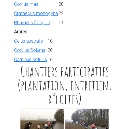
Cornus mas
20
Crataegus monogyna
22
Rhamnus frangula
11
Arbres
Celtis australis
10
Corylus Colurna
20
Carpinus betulus
16
Chantiers participatifs
(plantation, entretien,
récoltes)