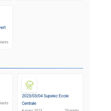
ert
plants
2023/03/04 Supelec Ecole
plants
Centrale
4 mars 2023
29 plants