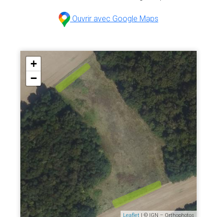
Ouvrir avec Google Maps
+
−
Leaflet
| © IGN – Orthophotos