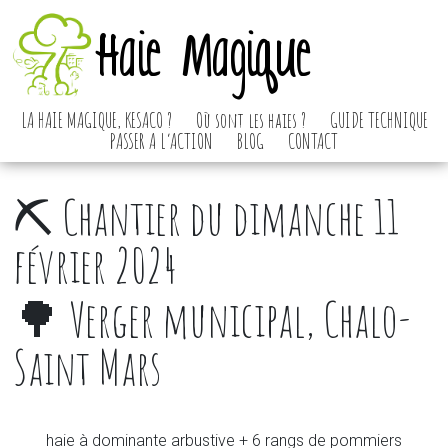
Haie Magique
LA HAIE MAGIQUE, KESACO ?
Où sont les haies ?
GUIDE TECHNIQUE
PASSER A L’ACTION
BLOG
CONTACT
⛏️ Chantier du dimanche 11
février 2024
🌳 Verger municipal, Chalo-
Saint Mars
haie à dominante arbustive + 6 rangs de pommiers