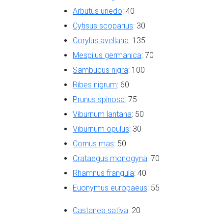
Arbutus unedo
: 40
Cytisus scoparius
: 30
Corylus avellana
: 135
Mespilus germanica
: 70
Sambucus nigra
: 100
Ribes nigrum
: 60
Prunus spinosa
: 75
Viburnum lantana
: 50
Viburnum opulus
: 30
Cornus mas
: 50
Crataegus monogyna
: 70
Rhamnus frangula
: 40
Euonymus europaeus
: 55
Castanea sativa
: 20