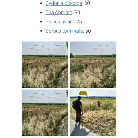
Cydonia oblonga
: 60
Tilia cordata
: 80
Prunus avium
: 75
Sorbus torminalis
: 50