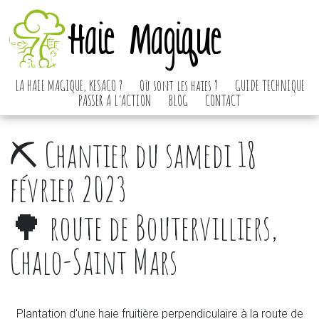
Haie Magique
LA HAIE MAGIQUE, KESACO ?
Où sont les haies ?
GUIDE TECHNIQUE
PASSER A L’ACTION
BLOG
CONTACT
⛏️ Chantier du samedi 18
février 2023
🌳 route de Boutervilliers,
Chalo-Saint Mars
Plantation d'une haie fruitière perpendiculaire à la route de