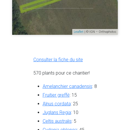
Leaflet
| © IGN – Orthophotos
Consulter la fiche du site
570 plants pour ce chantier!
Amelanchier canadensis
: 8
Fruitier greffé
: 15
Alnus cordata
: 25
Juglans Regia
: 10
Celtis australis
: 5
Cydonia oblonga
: 45