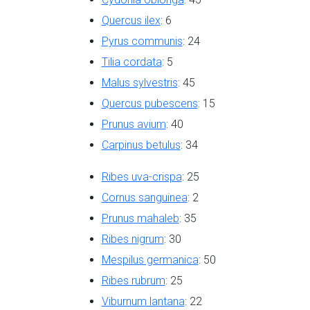
Quercus ilex
: 6
Pyrus communis
: 24
Tilia cordata
: 5
Malus sylvestris
: 45
Quercus pubescens
: 15
Prunus avium
: 40
Carpinus betulus
: 34
Ribes uva-crispa
: 25
Cornus sanguinea
: 2
Prunus mahaleb
: 35
Ribes nigrum
: 30
Mespilus germanica
: 50
Ribes rubrum
: 25
Viburnum lantana
: 22