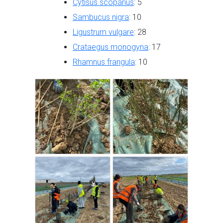
Cytisus scoparius
: 5
Sambucus nigra
: 10
Ligustrum vulgare
: 28
Crataegus monogyna
: 17
Rhamnus frangula
: 10