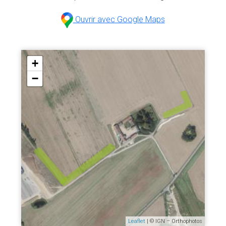
Ouvrir avec Google Maps
+
−
Leaflet
| © IGN – Orthophotos