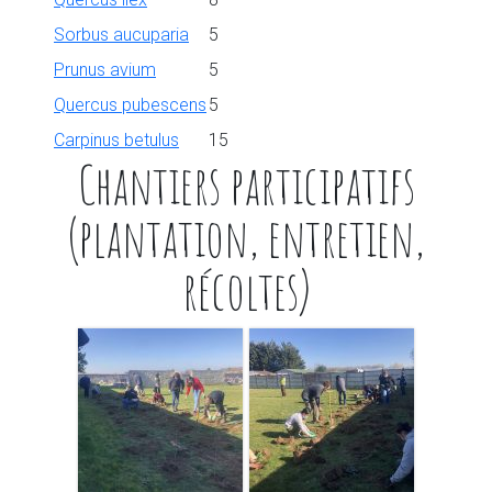
Sorbus aucuparia
5
Prunus avium
5
Quercus pubescens
5
Carpinus betulus
15
Chantiers participatifs
(plantation, entretien,
récoltes)