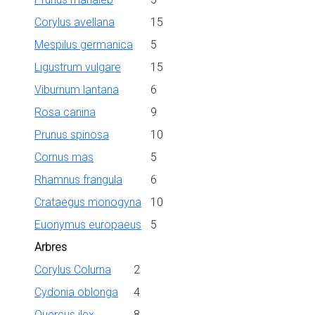
Corylus avellana
15
Mespilus germanica
5
Ligustrum vulgare
15
Viburnum lantana
6
Rosa canina
9
Prunus spinosa
10
Cornus mas
5
Rhamnus frangula
6
Crataegus monogyna
10
Euonymus europaeus
5
Arbres
Corylus Colurna
2
Cydonia oblonga
4
Quercus ilex
8