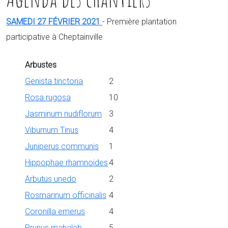
SAMEDI 27 FÉVRIER 2021
- Première plantation
participative à Cheptainville
Arbustes
Genista tinctoria
2
Rosa rugosa
10
Jasminum nudiflorum
3
Viburnum Tinus
4
Juniperus communis
1
Hippophae rhamnoides
4
Arbutus unedo
2
Rosmarinum officinalis
4
Coronilla emerus
4
Prunus mahaleb
5