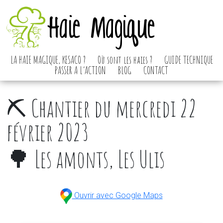
Haie Magique
LA HAIE MAGIQUE, KESACO ?
Où sont les haies ?
GUIDE TECHNIQUE
PASSER A L’ACTION
BLOG
CONTACT
⛏️ Chantier du mercredi 22
février 2023
🌳 Les amonts, Les Ulis
Ouvrir avec Google Maps