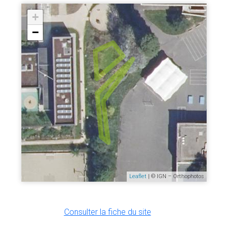
+
−
Leaflet
| © IGN – Orthophotos
Consulter la fiche du site