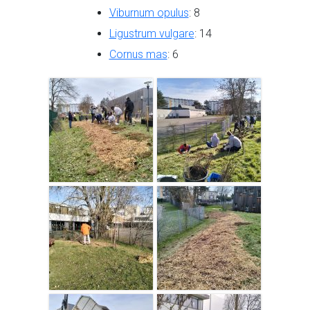
Viburnum opulus
: 8
Ligustrum vulgare
: 14
Cornus mas
: 6