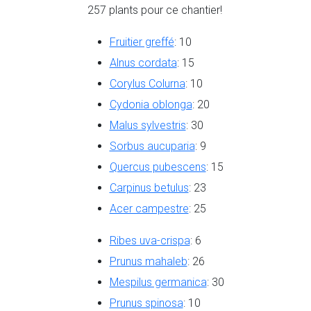
257 plants pour ce chantier!
Fruitier greffé
: 10
Alnus cordata
: 15
Corylus Colurna
: 10
Cydonia oblonga
: 20
Malus sylvestris
: 30
Sorbus aucuparia
: 9
Quercus pubescens
: 15
Carpinus betulus
: 23
Acer campestre
: 25
Ribes uva-crispa
: 6
Prunus mahaleb
: 26
Mespilus germanica
: 30
Prunus spinosa
: 10