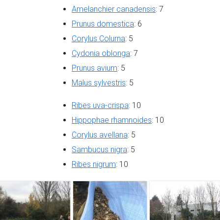
Amelanchier canadensis
: 7
Prunus domestica
: 6
Corylus Colurna
: 5
Cydonia oblonga
: 7
Prunus avium
: 5
Malus sylvestris
: 5
Ribes uva-crispa
: 10
Hippophae rhamnoides
: 10
Corylus avellana
: 5
Sambucus nigra
: 5
Ribes nigrum
: 10