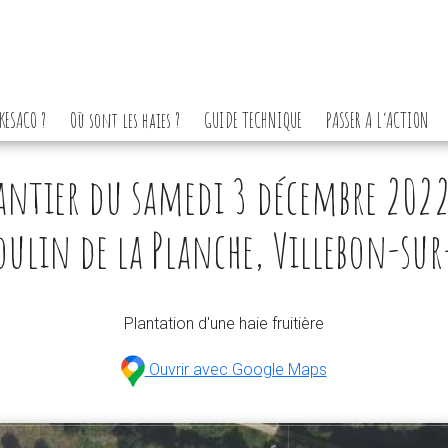
KESACO ?
Où sont les haies ?
GUIDE TECHNIQUE
PASSER A L’ACTION
ntier du samedi 3 décembre 202
lin de la Planche, Villebon-sur
Plantation d'une haie fruitière
Ouvrir avec Google Maps