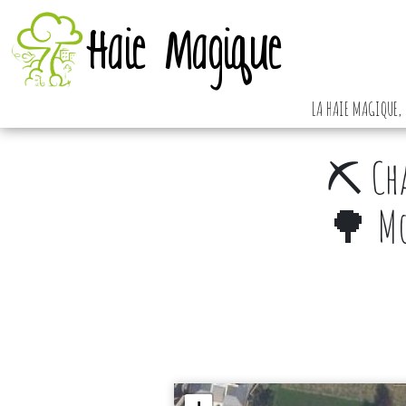
Haie Magique
LA HAIE MAGIQUE, 
⛏️ Cha
🌳 Mou