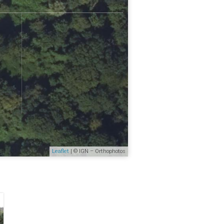
Leaflet
| © IGN – Orthophotos