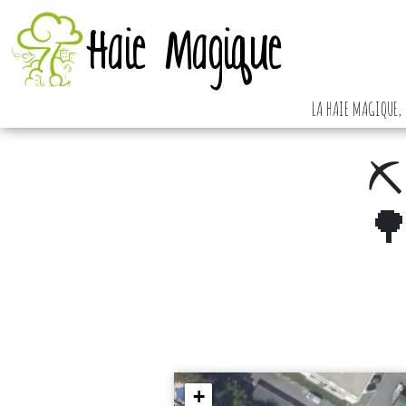
Haie Magique
LA HAIE MAGIQUE, 
⛏️
🌳 
+