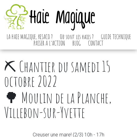
Haie Magique
LA HAIE MAGIQUE, KESACO ?
Où sont les haies ?
GUIDE TECHNIQUE
PASSER A L’ACTION
BLOG
CONTACT
⛏️ Chantier du samedi 15
octobre 2022
🌳 Moulin de la Planche,
Villebon-sur-Yvette
Creuser une mare! (2/3) 10h - 17h