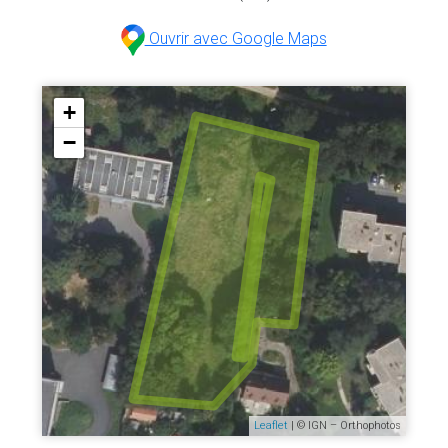
Ouvrir avec Google Maps
+
−
Leaflet
| © IGN – Orthophotos