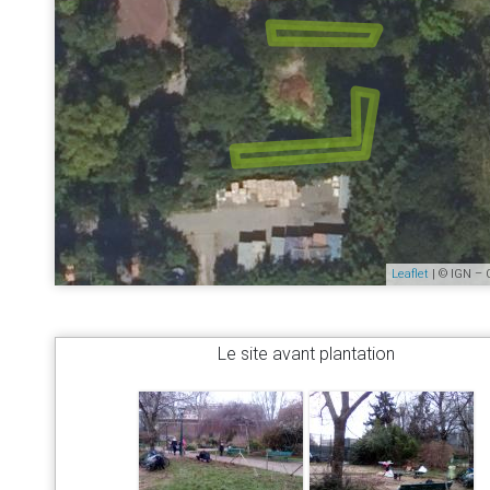
Leaflet
| © IGN – 
Le site avant plantation