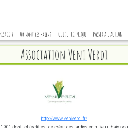
KESACO ?
Où sont les haies ?
GUIDE TECHNIQUE
PASSER A L’ACTION
Association Veni Verdi
http://www.veniverdi.fr/
1901 dont l'objectif est de créer des jardins en milieu urbain po