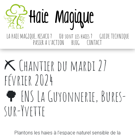
Haie Magique
LA HAIE MAGIQUE, KESACO ?
Où sont les haies ?
GUIDE TECHNIQUE
PASSER A L’ACTION
BLOG
CONTACT
⛏️ Chantier du mardi 27
février 2024
🌳 ENS La Guyonnerie, Bures-
sur-Yvette
Plantons les haies à l'espace naturel sensible de la