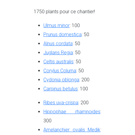
1750 plants pour ce chantier!
Ulmus minor
: 100
Prunus domestica
: 50
Alnus cordata
: 50
Juglans Regia
: 50
Celtis australis
: 50
Corylus Colurna
: 50
Cydonia oblonga
: 200
Carpinus betulus
: 100
Ribes uva-crispa
: 200
Hippophae rhamnoides
:
300
Amelanchier ovalis Medik
: