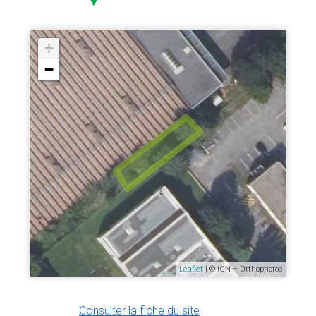
+
−
Leaflet
| © IGN – Orthophotos
Consulter la fiche du site