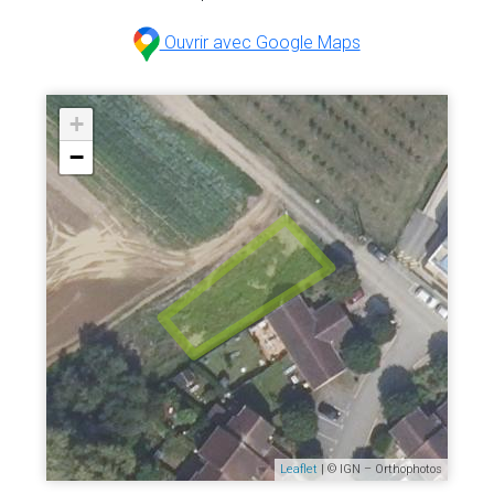
Ouvrir avec Google Maps
+
−
Leaflet
| © IGN – Orthophotos