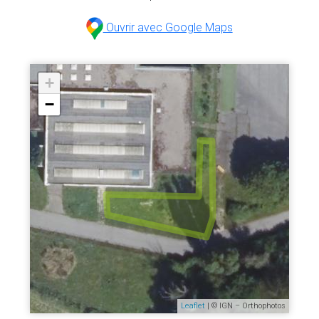
Ouvrir avec Google Maps
+
−
Leaflet
| © IGN – Orthophotos