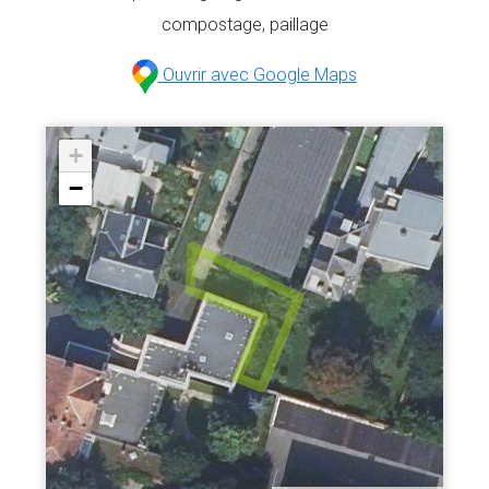
compostage, paillage
Ouvrir avec Google Maps
+
−