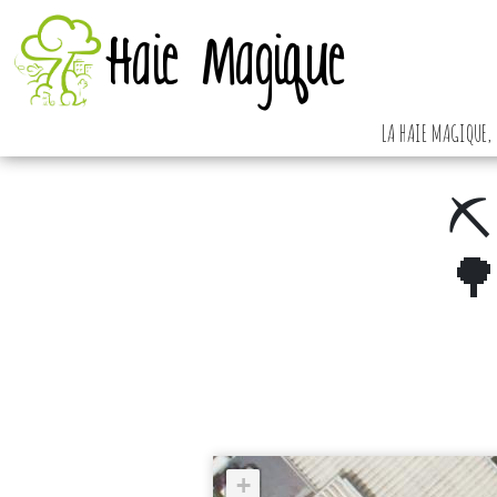
Haie Magique
LA HAIE MAGIQUE, 
⛏️ 
🌳 
+