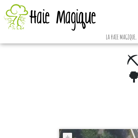
Haie Magique
LA HAIE MAGIQUE, 
⛏️
🌳
+