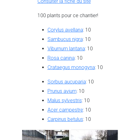
Consulter la fiche du site
100 plants pour ce chantier!
Corylus avellana
: 10
Sambucus nigra
: 10
Viburnum lantana
: 10
Rosa canina
: 10
Crataegus monogyna
: 10
Sorbus aucuparia
: 10
Prunus avium
: 10
Malus sylvestris
: 10
Acer campestre
: 10
Carpinus betulus
: 10