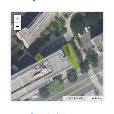
+
−
Leaflet
| © IGN – Orthophotos